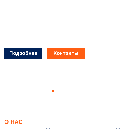
Президиума Центрального комитета ДОСААФ СССР в
г. Москве при содействии Республиканского и
областного комитетов ДОСААФ БССР началось
строительство уникального спортивного сооружения
для развития в Белоруссии технических видов спорта,
таких как мотобол и спидвей.
Подробнее
Контакты
О НАС